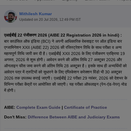
Mithilesh Kumar
Updated on
20 Jul 2026, 12:49 PM IST
एआईबीई 22 पंजीकरण 2026 (AIBE 22 Registration 2026 in hindi) :
बार काउंसिल ऑफ इंडिया (BCI) ने अपनी आधिकारिक वेबसाइट पर ऑल इंडिया बार
एग्जामिनेशन XXII (AIBE 22) 2026 की रजिस्ट्रेशन तिथि के साथ परीक्षा व अन्य
y
AIBE Syllabus
AIBE Result
AIBE cut off
महत्वपूर्ण तिथि जारी कर दी है। एआईबीई XXII 2026 के लिए पंजीकरण प्रक्रिया 19
t Card
MH CET Law Exam Pattern
MH CET Law Previous Year Questio
अगस्त, 2026 से शुरू होगी। आवेदन करने की अंतिम तिथि 27 अक्टूबर 2026 और
Eligibility Criteria
TS LAWCET Hall Ticket
TS LAWCET Previous Year 
ऑनलाइन फीस जमा करने की अंतिम तिथि 28 अक्टूबर है। इसके साथ ही अभ्यर्थियों को
ard
AP LAWCET Syllabus
AP LAWCET Previous Question Papers
AP LA
आवेदन पत्र में त्रुटियों को सुधारने के लिए एप्लिकेशन करेक्शन विंडो भी 30 अक्टूबर
ar Question Papers
CLAT Syllabus
CLAT Result
CLAT Cutoff
2026 तक उपलब्ध कराई जाएगी। एआईबीई 22 परीक्षा 29 नवंबर, 2026 को देशभर के
yllabus
SLAT Exam Centres
SLAT Answer Key
SLAT Result
SLAT Cut off
विभिन्न परीक्षा केंद्रों पर आयोजित की जाएगी। यह परीक्षा ऑफलाइन (पेन-एंड-पेपर) मोड
B Exam
CULEE
View All Exams
में होगी।
Colleges in Pune
Top Law Colleges in Kolkata
Top Law Colleges in Uttar
n Jaipur
Top LLB Colleges in Andhra Pradesh
Top LLB Colleges in Andh
AIBE:
Complete Exam Guide
|
Certificate of Practice
olleges In India Accepting MH CET Law
Law Colleges In India Accept
 Aurangabad
HNLU Raipur
Don't Miss:
Difference Between AIBE and Judiciary Exams