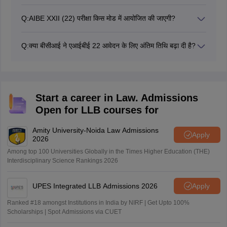
एआईबीई 22 आवेदन पत्र भरने की आधिकारिक वेबसाइट
www.allindiabarexamination.com है।
Q:
AIBE XXII (22) परीक्षा किस मोड में आयोजित की जाएगी?
एआईबीई 22 परीक्षा ऑफलाइन मोड में आयोजित की जाएगी।
Q:
क्या बीसीआई ने एआईबीई 22 आवेदन के लिए अंतिम तिथि बढ़ा दी है?
नहीं, बीसीआई ने एआईबीई 22 आवेदन केलिए अंतिम तिथि 27 अक्टूबर
2026 तक है। तिथि बढ़ाने पर अपडेट दिया जाएगा।
Start a career in Law. Admissions
Open for LLB courses for
Amity University-Noida Law Admissions
Apply
2026
Among top 100 Universities Globally in the Times Higher Education (THE)
Interdisciplinary Science Rankings 2026
UPES Integrated LLB Admissions 2026
Apply
Ranked #18 amongst Institutions in India by NIRF | Get Upto 100%
Scholarships | Spot Admissions via CUET