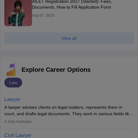
AILET Registration 2027 (Started): Fees,
Documents, How to Fill Application Form
Aug 07, 2026
View all
Explore Career Options
Law
Lawyer
A lawyer advises clients on legal matters, represents them in
court, and drafts legal documents. They work in various fields like
criminal, corporate, or family law. Key skills include
4
Jobs Available
communication, research, and analytical thinking. To become a
lawyer in India, one must complete a law degree, clear entrance
Civil Lawyer