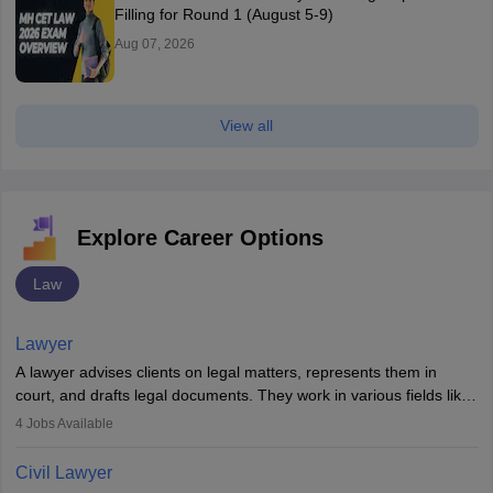
Filling for Round 1 (August 5-9)
Aug 07, 2026
View all
Explore Career Options
Law
Lawyer
A lawyer advises clients on legal matters, represents them in
court, and drafts legal documents. They work in various fields like
criminal, corporate, or family law. Key skills include
4
Jobs Available
communication, research, and analytical thinking. To become a
lawyer in India, one must complete a law degree, clear entrance
Civil Lawyer
exams, register with the Bar Council, and pass the All India Bar