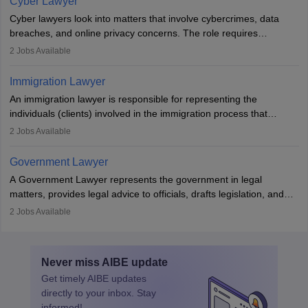
Cyber Lawyer
interests prior to marriage, consulting on grounds for
Cyber lawyers look into matters that involve cybercrimes, data
impeachment or civil union separation, and drafting separation
breaches, and online privacy concerns. The role requires
agreements.
individuals to draft legal documents, represent clients in court, and
2
Jobs Available
help organisations with cybersecurity regulations and compliance.
Immigration Lawyer
An immigration lawyer is responsible for representing the
individuals (clients) involved in the immigration process that
includes legal, and illegal citizens and refugees who want to reside
2
Jobs Available
in the country, start a business or get employment.
Government Lawyer
A Government Lawyer represents the government in legal
matters, provides legal advice to officials, drafts legislation, and
prosecutes or defends cases. The role requires strong research,
2
Jobs Available
communication, and analytical skills. To pursue this career, one
must obtain an LLB, pass the Bar Exam, gain court experience,
and apply for government positions. Career progression includes
Never miss
AIBE
update
roles from junior to senior government lawyer.
Get timely
AIBE
updates
directly to your inbox. Stay
informed!