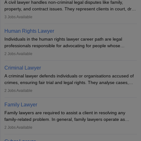
A civil lawyer handles non-criminal legal disputes like family,
Examination.
property, and contract issues. They represent clients in court, draft
documents, and advise on legal rights. To practice in India, one
3
Jobs Available
needs an LLB degree and Bar Council enrollment. Civil lawyers
work in firms, government, or independently, with growing demand
Human Rights Lawyer
across various specialisations.
Individuals in the human rights lawyer career path are legal
professionals responsible for advocating for people whose
inherent dignity has been violated and who have suffered a lot of
2
Jobs Available
injustice. They take cases to defend the human rights of
minorities, vulnerable populations, the LGBTQI community,
Criminal Lawyer
indigenous people and others.
A criminal lawyer defends individuals or organisations accused of
crimes, ensuring fair trial and legal rights. They analyse cases,
represent clients in court, conduct legal research, and negotiate
2
Jobs Available
plea deals. Strong communication, analytical, and ethical skills are
essential. After earning a law degree, gaining experience, and
Family Lawyer
registering with a Bar Council, they can practise independently or
Family lawyers are required to assist a client in resolving any
with law firms.
family-related problem. In general, family lawyers operate as
mediators between family members when conflicts arise.
2
Jobs Available
Individuals who opt for a career as Family Lawyer is charged with
drafting prenuptial agreements to protect someone's financial