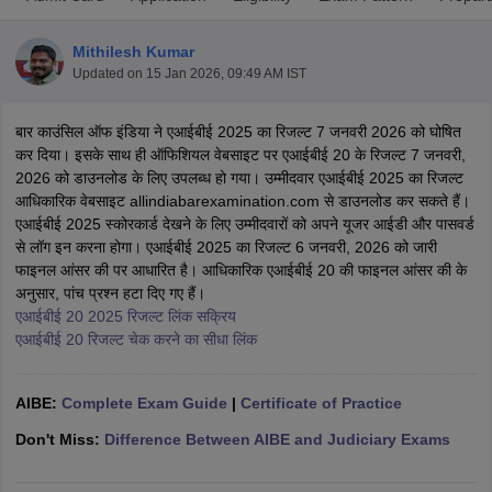
Mithilesh Kumar
Updated on
15 Jan 2026, 09:49 AM IST
बार काउंसिल ऑफ इंडिया ने एआईबीई 2025 का रिजल्ट 7 जनवरी 2026 को घोषित
कर दिया। इसके साथ ही ऑफिशियल वेबसाइट पर एआईबीई 20 के रिजल्ट 7 जनवरी,
2026 को डाउनलोड के लिए उपलब्ध हो गया। उम्मीदवार एआईबीई 2025 का रिजल्ट
y
AIBE Syllabus
AIBE Result
AIBE cut off
आधिकारिक वेबसाइट allindiabarexamination.com से डाउनलोड कर सकते हैं।
t Card
MH CET Law Exam Pattern
MH CET Law Previous Year Questio
एआईबीई 2025 स्कोरकार्ड देखने के लिए उम्मीदवारों को अपने यूजर आईडी और पासवर्ड
Eligibility Criteria
TS LAWCET Hall Ticket
TS LAWCET Previous Year 
से लॉग इन करना होगा। एआईबीई 2025 का रिजल्ट 6 जनवरी, 2026 को जारी
ard
AP LAWCET Syllabus
AP LAWCET Previous Question Papers
AP LA
फाइनल आंसर की पर आधारित है। आधिकारिक एआईबीई 20 की फाइनल आंसर की के
ar Question Papers
CLAT Syllabus
CLAT Result
CLAT Cutoff
अनुसार, पांच प्रश्न हटा दिए गए हैं।
yllabus
SLAT Exam Centres
SLAT Answer Key
SLAT Result
SLAT Cut off
एआईबीई 20 2025 रिजल्ट लिंक सक्रिय
B Exam
CULEE
View All Exams
एआईबीई 20 रिजल्ट चेक करने का सीधा लिंक
Colleges in Pune
Top Law Colleges in Kolkata
Top Law Colleges in Uttar
n Jaipur
Top LLB Colleges in Andhra Pradesh
Top LLB Colleges in Andh
AIBE:
Complete Exam Guide
|
Certificate of Practice
olleges In India Accepting MH CET Law
Law Colleges In India Accept
 Aurangabad
HNLU Raipur
Don't Miss:
Difference Between AIBE and Judiciary Exams