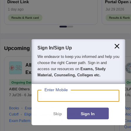
Direct Link
1 day ago
Jul 29 2026
Results & Rank card
Results & Rank 
Upcoming Law Exams
Sign In/Sign Up
We endeavor to keep you informed and help you
choose the right Career path. Sign in and
All India Bar
access our resources on
Exams, Study
Examination
Material, Counseling, Colleges etc.
Ongoing Dates
On
AIBE
Others
CLA
Enter Mobile
7 Jul'26
-
6 Jan'27
(Online)
3 Au
Books
Exam Centre
Question Paper
Mock Test
Appl
Skip
Sign In
Cutoff
Eligibility Criteria
Application Process
Moc
Exam Pattern
Answer Key
Result
Admit Card
Cou
Que