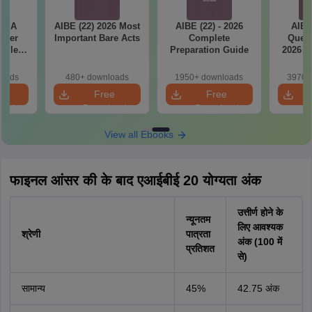
ET A
AIBE (22) 2026 Most
AIBE (22) - 2026
AIBE
aper
Important Bare Acts
Complete
Quest
tailed
Preparation Guide
2026 w
ns
So
loads
480+ downloads
1950+ downloads
3970+
e
Free
Free
oad
Download
Download
View all Ebooks
फाइनल आंसर की के बाद एआईबीई 20 योग्यता अंक
उत्तीर्ण होने के
न्यूनतम
लिए आवश्यक
श्रेणी
पात्रता
अंक (100 में
प्रतिशत
से)
सामान्य
45%
42.75 अंक